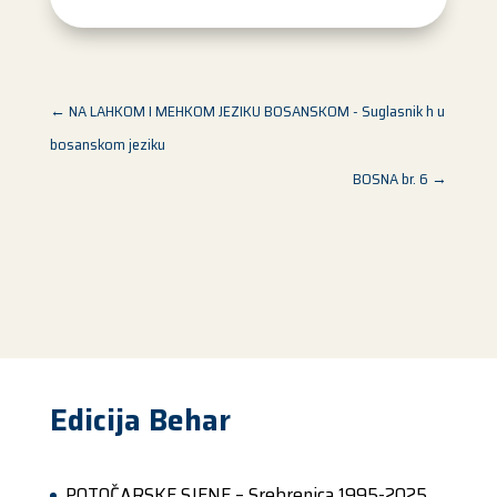
←
NA LAHKOM I MEHKOM JEZIKU BOSANSKOM - Suglasnik h u
bosanskom jeziku
BOSNA br. 6
→
Edicija Behar
POTOČARSKE SJENE – Srebrenica 1995-2025